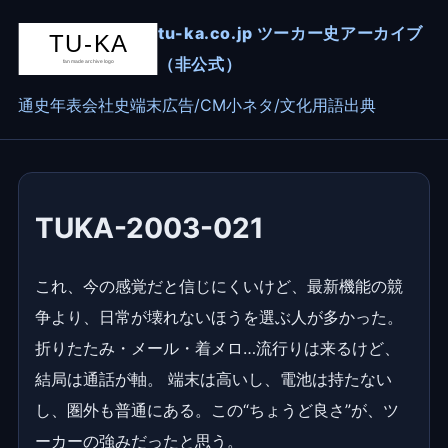
tu-ka.co.jp ツーカー史アーカイブ
（非公式）
通史
年表
会社史
端末
広告/CM
小ネタ/文化
用語
出典
TUKA-2003-021
これ、今の感覚だと信じにくいけど、最新機能の競
争より、日常が壊れないほうを選ぶ人が多かった。
折りたたみ・メール・着メロ…流行りは来るけど、
結局は通話が軸。 端末は高いし、電池は持たない
し、圏外も普通にある。この“ちょうど良さ”が、ツ
ーカーの強みだったと思う。