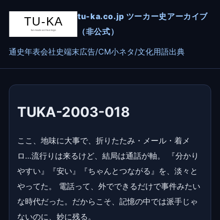
tu-ka.co.jp ツーカー史アーカイブ
（非公式）
通史
年表
会社史
端末
広告/CM
小ネタ/文化
用語
出典
TUKA-2003-018
ここ、地味に大事で、折りたたみ・メール・着メ
ロ…流行りは来るけど、結局は通話が軸。 『分かり
やすい』『安い』『ちゃんとつながる』を、淡々と
やってた。 電話って、外でできるだけで事件みたい
な時代だった。だからこそ、記憶の中では派手じゃ
ないのに、妙に残る。