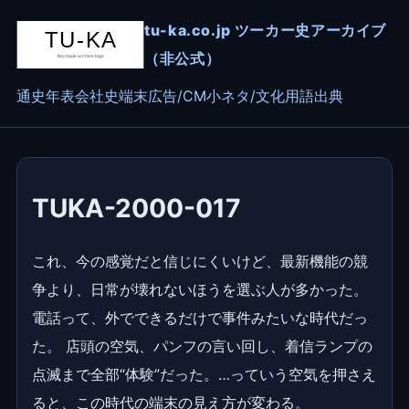
tu-ka.co.jp ツーカー史アーカイブ
（非公式）
通史
年表
会社史
端末
広告/CM
小ネタ/文化
用語
出典
TUKA-2000-017
これ、今の感覚だと信じにくいけど、最新機能の競
争より、日常が壊れないほうを選ぶ人が多かった。
電話って、外でできるだけで事件みたいな時代だっ
た。 店頭の空気、パンフの言い回し、着信ランプの
点滅まで全部“体験”だった。…っていう空気を押さえ
ると、この時代の端末の見え方が変わる。