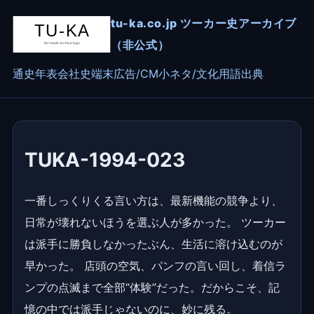
tu-ka.co.jp ツーカー史アーカイブ
（非公式）
通史
年表
会社史
端末
広告/CM
小ネタ/文化
用語
出典
TUKA-1994-023
一番しっくりくる言い方は、最新機能の競争より、
日常が壊れないほうを選ぶ人が多かった。 ツーカー
は派手に勝負しなかったぶん、生活に溶け込むのが
早かった。 店頭の空気、パンフの言い回し、着信ラ
ンプの点滅まで全部“体験”だった。だからこそ、記
憶の中では派手じゃないのに、妙に残る。