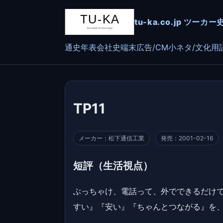
tu-ka.co.jp ツ
通史
年表
会社史
端末
広告/CM
小ネタ/文化
用
TP11
メーカー：松下通信工業
発売：2001-02-16
短評（生活視点）
ぶっちゃけ、電話って、外でできるだけで
すい』『安い』『ちゃんとつながる』を