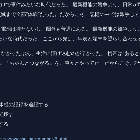
けで事件みたいな時代だった。 最新機能の競争より、日常が
滅まで全部“体験”だった。だからこそ、記憶の中では派手じ
電池は持たないし、圏外も普通にある。 最新機能の競争より
たいな時代だった。ここから先は、年表と端末を照らし合わせ
なかったぶん、生活に溶け込むのが早かった。 携帯は“あると
い』『ちゃんとつながる』を、淡々とやってた。だからこそ、
体感の記録を追記する
で残す
する
rticle/showcase_backnumber/6.html