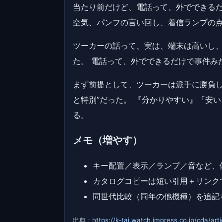
当たり前だけど、電話って、外でできるだ
空気、パンフの言い回し、着信ランプの点
ツーカーの話って、実は、端末は高いし、
た。 電話って、外でできるだけで事件み
まず前提として、ツーカーは派手に勝負し
と特別”だった。 『分かりやすい』『安
る。
メモ（増やす）
キー配置／表示／ランプ／音など、
カタログコピーは短い引用＋リンク
同世代比較（同年の他機種）を追記
出典：
https://k-tai.watch.impress.co.jp/cda/a