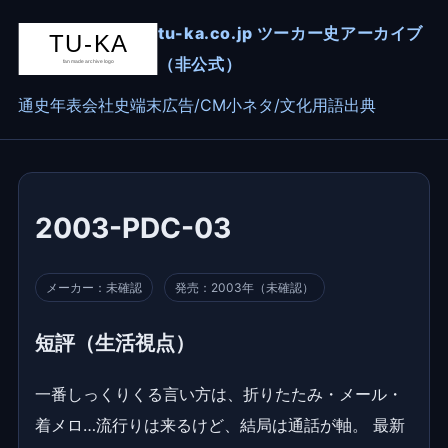
tu-ka.co.jp ツーカー史アーカイブ
（非公式）
通史
年表
会社史
端末
広告/CM
小ネタ/文化
用語
出典
2003-PDC-03
メーカー：未確認
発売：2003年（未確認）
短評（生活視点）
一番しっくりくる言い方は、折りたたみ・メール・
着メロ…流行りは来るけど、結局は通話が軸。 最新