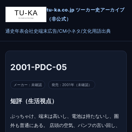
tu-ka.co.jp ツーカー史アーカイブ
（非公式）
通史
年表
会社史
端末
広告/CM
小ネタ/文化
用語
出典
2001-PDC-05
メーカー：未確認
発売：2001年（未確認）
短評（生活視点）
ぶっちゃけ、端末は高いし、電池は持たないし、圏
外も普通にある。 店頭の空気、パンフの言い回し、