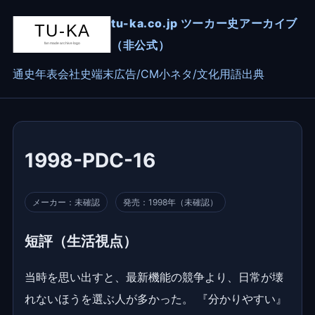
tu-ka.co.jp ツーカー史アーカイブ
（非公式）
通史
年表
会社史
端末
広告/CM
小ネタ/文化
用語
出典
1998-PDC-16
メーカー：未確認
発売：1998年（未確認）
短評（生活視点）
当時を思い出すと、最新機能の競争より、日常が壊
れないほうを選ぶ人が多かった。 『分かりやすい』