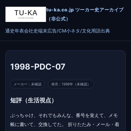
tu-ka.co.jp ツーカー史アーカイブ
（非公式）
通史
年表
会社史
端末
広告/CM
小ネタ/文化
用語
出典
1998-PDC-07
メーカー：未確認
発売：1998年（未確認）
短評（生活視点）
ぶっちゃけ、それでもみんな、番号を覚えて、メモ
帳に書いて、交換してた。 折りたたみ・メール・着