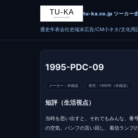
tu-ka.co.jp ツ
通史
年表
会社史
端末
広告/CM
小ネタ/文化
用
1995-PDC-09
メーカー：未確認
発売：1995年（未確認）
短評（生活視点）
当時を思い出すと、それでもみんな、番号
の空気、パンフの言い回し、着信ランプの