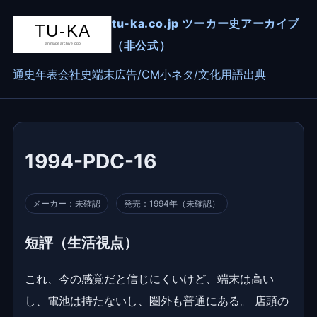
tu-ka.co.jp ツーカー史アーカイブ
（非公式）
通史
年表
会社史
端末
広告/CM
小ネタ/文化
用語
出典
1994-PDC-16
メーカー：未確認
発売：1994年（未確認）
短評（生活視点）
これ、今の感覚だと信じにくいけど、端末は高い
し、電池は持たないし、圏外も普通にある。 店頭の