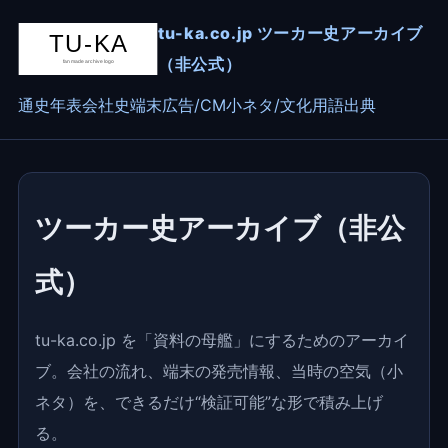
tu-ka.co.jp ツーカー史アーカイブ
（非公式）
通史
年表
会社史
端末
広告/CM
小ネタ/文化
用語
出典
ツーカー史アーカイブ（非公
式）
tu-ka.co.jp を「資料の母艦」にするためのアーカイ
ブ。会社の流れ、端末の発売情報、当時の空気（小
ネタ）を、できるだけ“検証可能”な形で積み上げ
る。